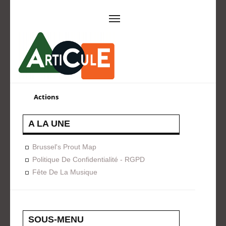
ARTICULE ASBL
Présentation
EVÈNEMENTS
Actions
Expositions
Concerts
ACTIONS
A LA UNE
Design For Everyone
Publications
Brussel's Prout Map
FORMATION
Politique De Confidentialité - RGPD
Fête De La Musique
A La Demande
Programmées
ON AIME
CONTACT
SOUS-MENU