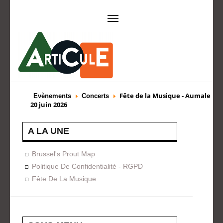
ARTICULE ASBL
Présentation
EVÈNEMENTS
Fête de la Musique - Aumale
Evènements
Concerts
20 juin 2026
Expositions
Concerts
ACTIONS
A LA UNE
Design For Everyone
Publications
FORMATION
Brussel's Prout Map
Politique De Confidentialité - RGPD
A La Demande
Programmées
Fête De La Musique
ON AIME
CONTACT