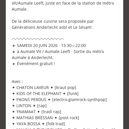
Vit/Aumale Leeft, juste en face de la station de métro
Aumale.
De la délicieuse cuisine sera proposée par
Générations Anderlecht asbl et Le Sésam’.
◠◠◠◠◠◠◠◠◠◠◠◠◠◠◠
🔸 SAMEDI 20 JUIN 2026 · 13:30—22:00
🔸 à Aumale Vit / Aumale Leeft · Sortie du métro
Aumale à Anderlecht.
🔸 Événément gratuit !
Avec :
✦ CHATON LAVEUR ✦ [kraut pop]
✦ KIDS OF THE ELEPHANT ✦ [funk]
✦ PAONS PERDUS ✦ [electro-glamrock-synthpop]
✦ LINTON ✦ [rap]
✦ ŸNAMAAT ✦ [tradi rap]
✦ MATHIAS BRESSAN ✦ [post rock]
✦ YAYA BOSSA ✦ [folk trad]