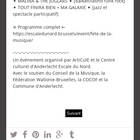
✦ MALINA & THE JOGLARS ✦ [balkan/latino funk rock]
✦ TOUT FINIRA BIEN + MA GALAXIE ✦ [jazz et
spectacle participatif]
✳️ Programme complet ➸
https://escaledunord.brussels/event/fete-de-la-
musique/
◠◠◠◠◠◠◠◠◠◠◠◠◠◠◠
Un événement organisé par ArtiCulE et le Centre
culturel d'Anderlecht Escale du Nord.
Avec le soutien du Conseil de la Musique, la
Fédération Wallonie-Bruxelles, la COCOF et la
Commune d'Anderlecht.
Suivant