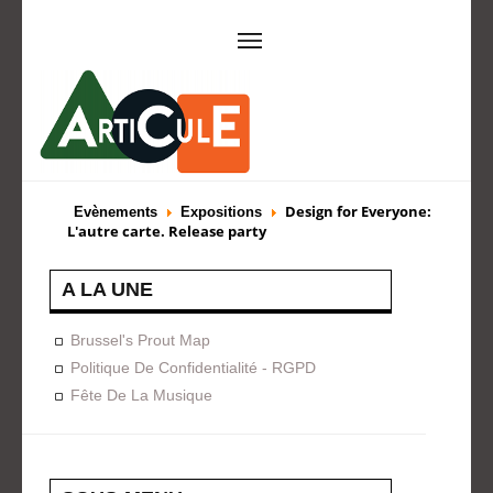
ARTICULE ASBL
Présentation
EVÈNEMENTS
Design for Everyone:
Evènements
Expositions
L'autre carte. Release party
Expositions
Concerts
ACTIONS
A LA UNE
Design For Everyone
Publications
FORMATION
Brussel's Prout Map
Politique De Confidentialité - RGPD
A La Demande
Programmées
Fête De La Musique
ON AIME
CONTACT