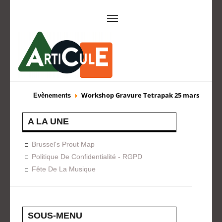
ARTICULE ASBL
Présentation
EVÈNEMENTS
Workshop Gravure Tetrapak 25 mars
Evènements
Expositions
Concerts
ACTIONS
A LA UNE
Design For Everyone
Publications
Brussel's Prout Map
FORMATION
Politique De Confidentialité - RGPD
Fête De La Musique
A La Demande
Programmées
ON AIME
CONTACT
SOUS-MENU