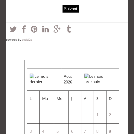
Suivant
powered by
social2s
Août
2026
L
Ma
Me
J
V
S
D
1
2
3
4
5
6
7
8
9