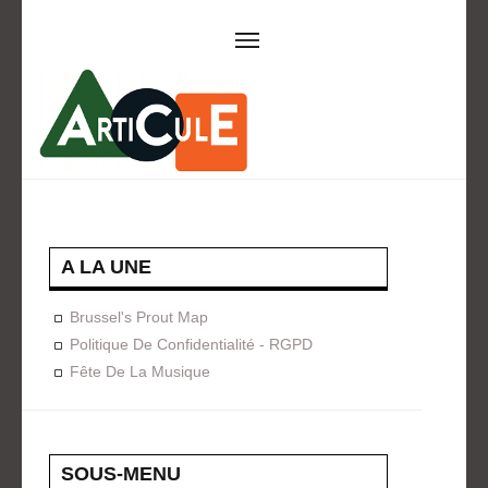
ARTICULE ASBL
Présentation
EVÈNEMENTS
Expositions
Concerts
ACTIONS
A LA UNE
Design For Everyone
Publications
Brussel's Prout Map
FORMATION
Politique De Confidentialité - RGPD
Fête De La Musique
A La Demande
Programmées
ON AIME
CONTACT
SOUS-MENU