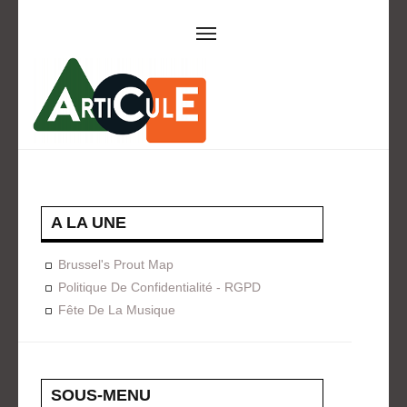
ARTICULE ASBL
Présentation
EVÈNEMENTS
Expositions
Concerts
ACTIONS
A LA UNE
Design For Everyone
Publications
Brussel's Prout Map
FORMATION
Politique De Confidentialité - RGPD
Fête De La Musique
A La Demande
Programmées
ON AIME
CONTACT
SOUS-MENU