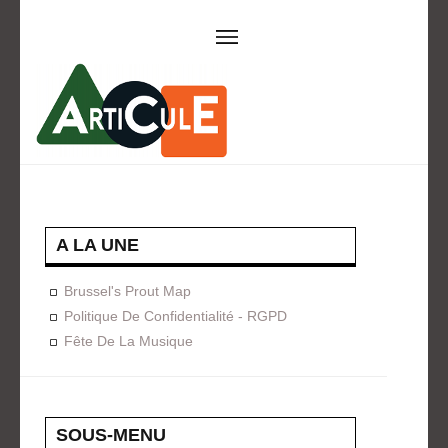
ARTICULE ASBL
Présentation
EVÈNEMENTS
Expositions
Concerts
ACTIONS
A LA UNE
Design For Everyone
Publications
Brussel's Prout Map
FORMATION
Politique De Confidentialité - RGPD
Fête De La Musique
A La Demande
Programmées
ON AIME
CONTACT
SOUS-MENU