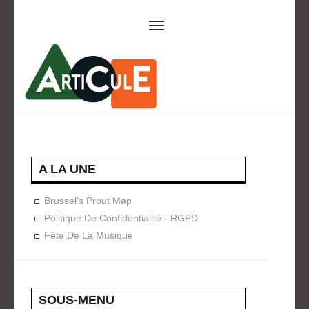
ARTICULE ASBL
Présentation
EVÈNEMENTS
Expositions
Concerts
ACTIONS
A LA UNE
Design For Everyone
Publications
Brussel's Prout Map
FORMATION
Politique De Confidentialité - RGPD
Fête De La Musique
A La Demande
Programmées
ON AIME
CONTACT
SOUS-MENU