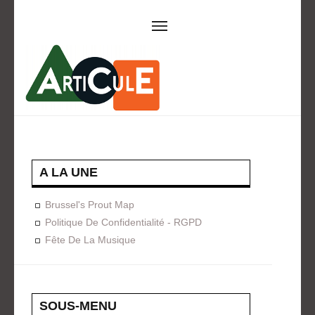
ARTICULE ASBL
Présentation
EVÈNEMENTS
Expositions
Concerts
ACTIONS
A LA UNE
Design For Everyone
Publications
Brussel's Prout Map
FORMATION
Politique De Confidentialité - RGPD
Fête De La Musique
A La Demande
Programmées
ON AIME
CONTACT
SOUS-MENU