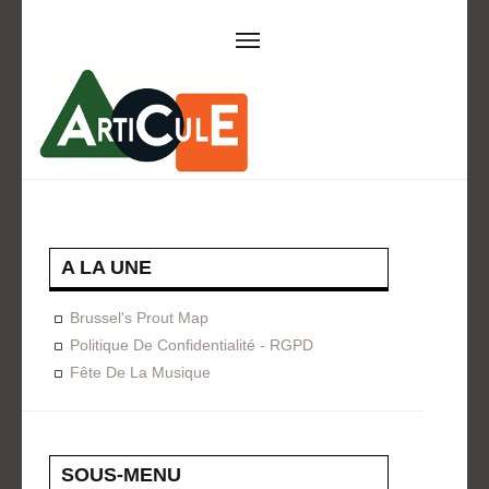
ARTICULE ASBL
Présentation
EVÈNEMENTS
Expositions
Concerts
ACTIONS
A LA UNE
Design For Everyone
Publications
Brussel's Prout Map
FORMATION
Politique De Confidentialité - RGPD
Fête De La Musique
A La Demande
Programmées
ON AIME
CONTACT
SOUS-MENU