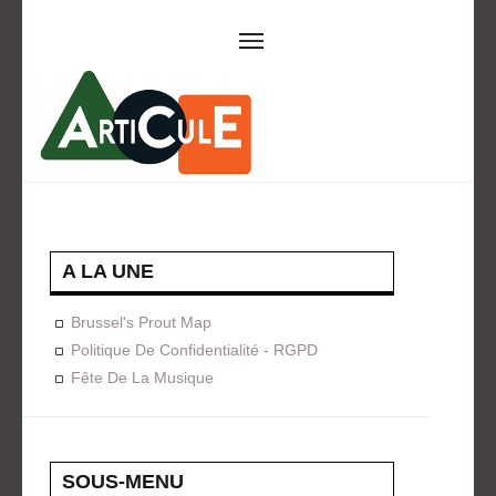
ARTICULE ASBL
Présentation
EVÈNEMENTS
Expositions
Concerts
ACTIONS
A LA UNE
Design For Everyone
Publications
Brussel's Prout Map
FORMATION
Politique De Confidentialité - RGPD
Fête De La Musique
A La Demande
Programmées
ON AIME
CONTACT
SOUS-MENU