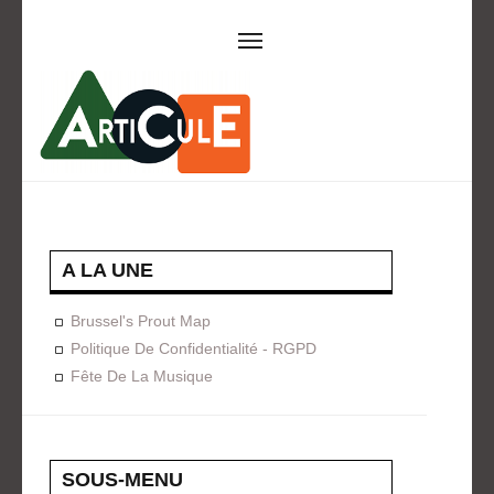
ARTICULE ASBL
Présentation
EVÈNEMENTS
Expositions
Concerts
ACTIONS
A LA UNE
Design For Everyone
Publications
Brussel's Prout Map
FORMATION
Politique De Confidentialité - RGPD
Fête De La Musique
A La Demande
Programmées
ON AIME
CONTACT
SOUS-MENU